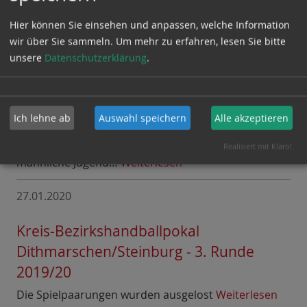
aus…
Weiterlesen
Hier können Sie einsehen und anpassen, welche Information
11.03.2020
wir über Sie sammeln.
Um mehr zu erfahren, lesen Sie bitte
unsere
Datenschutzerklärung
.
HVSH-Regionalkader-Sichtung der
Kreisauswahlen 2020
Die Regionalkadersichtung des HVSH für die
Ich lehne ab
Auswahl speichern
Alle akzeptieren
weibliche Jugend Jahrgang 2007 wurde am
25.01.2020 in Henstedt-Ulzburg sowie für die
Realisiert mit Klaro!
männliche Jugend…
Weiterlesen
27.01.2020
Kreis-Bezirkshandballpokal
Dithmarschen/Steinburg - 3. Runde
2019/20
Die Spielpaarungen wurden ausgelost
Weiterlesen