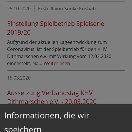
25.10.2020
Erstellt von Sönke Kosbab
Einstellung Spielbetrieb Spielserie
2019/20
Aufgrund der aktuellen Lageentwicklung zum
Coronavirus, ist der Spielbetrieb für den KHV
Dithmarschen e.V. mit Wirkung vom 12.03.2020
eingestellt. Na…
Weiterlesen
15.03.2020
Aussetzung Verbandstag KHV
Dithmarschen e.V. - 20.03.2020
Vor dem Hintergrund des an Dynamik zunehmenden
Informationen, die wir
Corona-Virus in Schleswig-Holstein, hat der Vorstand
des Kreishandballverbandes Dithmarschen e. V.
speichern