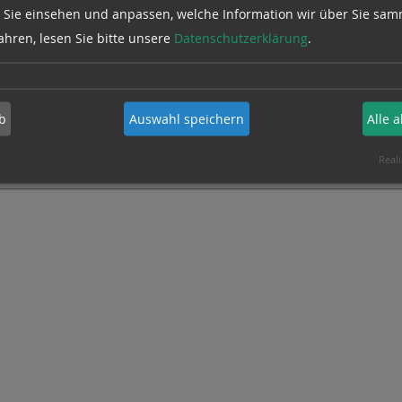
lberstedt statt.
 Sie einsehen und anpassen, welche Information wir über Sie sam
ahren, lesen Sie bitte unsere
Datenschutzerklärung
.
 es zum Bericht.
b
Auswahl speichern
Alle 
4
Erstellt von
Sönke Kosbab
Reali