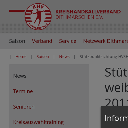
Z
u
m
I
n
Saison
Verband
Service
Netzwerk Dithmar
h
a
Home
Saison
News
Stützpunktsichtung HVSH 
l
t
Stü
e
News
s
weib
p
Termine
r
201
i
Senioren
n
Inform
g
Kreisauswahltraining
Am 14. Ju
e